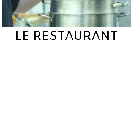
LE RESTAURANT
Bienvenue chez Safia, Cuisine de Yema !
Découvrez un mélange savoureux de recettes algériennes
revisitées avec une touche française. Notre menu propose des
classiques comme le couscous, la chakhchoukha biskra, le djej bel
zitoune et le chtitah Lham, ainsi que des plats légers tels que nos
boureks et sandwichs. Chaque midi, laissez-vous tenter par notre
plat du jour.
Accompagnez votre repas de sodas algériens et terminez avec
nos desserts, comme le Lehlou, qui marient influences algériennes